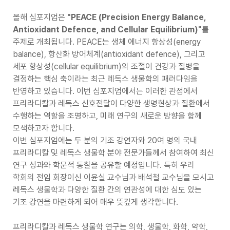
올해 심포지엄은
"PEACE (Precision Energy Balance,
Antioxidant Defence, and Cellular Equilibrium)"
를
주제로 개최됩니다. PEACE는 생체 에너지 항상성(energy
balance), 항산화 방어체계(antioxidant defence), 그리고
세포 항상성(cellular equilibrium)의 조절이 건강과 질병을
결정하는 핵심 축이라는 최근 레독스 생물학의 패러다임을
반영하고 있습니다. 이번 심포지엄에서는 이러한 관점에서
프리라디칼과 레독스 신호전달이 다양한 생명현상과 질환에서
수행하는 역할을 조명하고, 미래 연구의 새로운 방향을 함께
모색하고자 합니다.
이번 심포지엄에는 두 분의 기조 강연자와 20여 명의 국내
프리라디칼 및 레독스 생물학 분야 전문가들께서 참여하여 최신
연구 성과와 학문적 통찰을 공유할 예정입니다. 특히 우리
학회의 전임 회장이신 이윤실 교수님과 배석철 교수님을 모시고
레독스 생물학과 다양한 질환 간의 연관성에 대한 심도 있는
기조 강연을 마련하게 되어 매우 뜻깊게 생각합니다.
프리라디칼과 레독스 생물학 연구는 의학, 생물학, 화학, 약학,