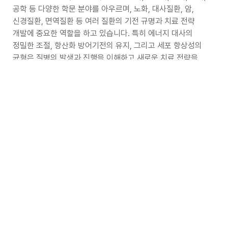
공학 등 다양한 학문 분야를 아우르며, 노화, 대사질환, 암,
신경질환, 면역질환 등 여러 질환의 기전 규명과 치료 전략
개발에 중요한 역할을 하고 있습니다. 특히 에너지 대사의
정밀한 조절, 항산화 방어기전의 유지, 그리고 세포 항상성의
균형은 질병의 발생과 진행을 이해하고 새로운 치료 전략을
개발하는 데 필수적인 요소로 자리매김하고 있습니다. 이러한
연구들은 바로 올해 심포지엄의 주제인
PEACE
가 지향하는
학문적 가치와도 맞닿아 있습니다.
이번 심포지엄이 참석하시는 모든 분들께 새로운 지식과 통찰을
제공하고, 미래 프리라디칼 및 레독스 연구의 방향을 함께
모색하는 뜻깊은 시간이 되기를 바랍니다. 끝으로
한국프리라디칼학회의 발전을 위해 아낌없는 관심과 성원을
보내주시는 회원 여러분, 후원기관 및 관계자 여러분께 깊은
감사의 말씀을 드립니다.
감사합니다.