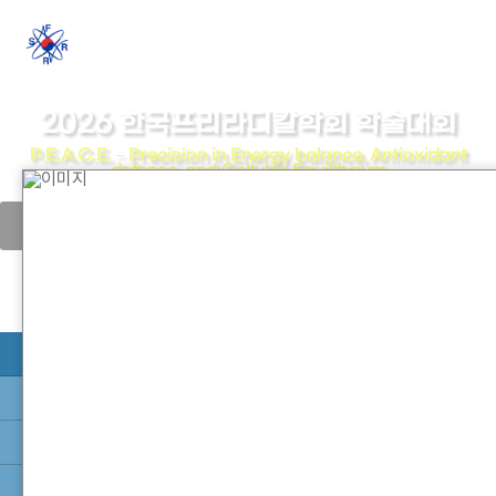
Society for Free Radical Research Korea
2026 Symposium
2026 한국프리라디칼학회 학술대회
P.E.A.C.E. – Precision in Energy balance, Antioxidant
defense, and Cellular Equilibrium
2026년 11월 26일(목) 12시 ~27일(금) 17:00 대전 유성구 인터시티호텔 별관
그레이스홀
arrow_back_ios
pause_circle
arrow_forward_ios
1/2
학회소개
조직도
프로그램
학술대회등록
초록제출
공지사항
오시는 길